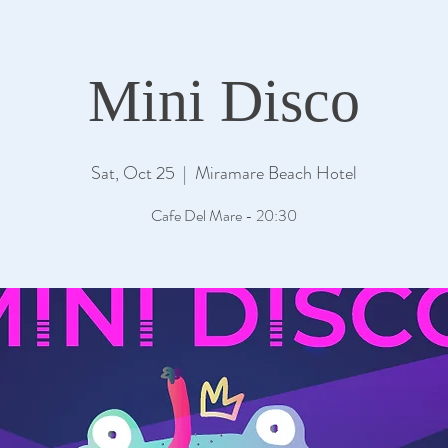
Mini Disco
Sat, Oct 25
  |  
Miramare Beach Hotel
Cafe Del Mare - 20:30